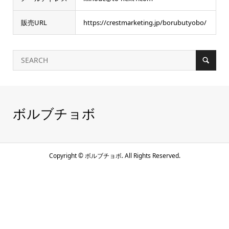
販売URL
https://crestmarketing.jp/borubutyobo/
ボルブチョボ
Copyright ©
ボルブチョボ. All Rights Reserved.